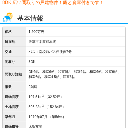
8DK 広い間取りの戸建物件！庭と倉庫付きです！
基本情報
価格
1,200万円
所在地
天草市本渡町本渡
交通
バス：南校前バス停徒歩7分
間取り
8DK
DK6帖、和室6帖、和室6帖、和室6帖、和室6帖、和室6帖、
間取り詳細
和室6帖、和室4.5帖、洋室6帖
階数
2階建
2
建物面積
107.51m
（32.52坪）
2
土地面積
505.28m
（152.84坪）
築年月
1970年07月
（築56年）
建物構造
木造瓦葺