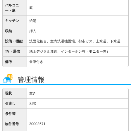
バルコニ
庭
ー・庭
キッチン
給湯
収納
押入
設備・機能
洗面化粧台、室内洗濯機置場、都市ガス、上水道、下水道
TV・通信
地上デジタル放送、インターホン有（モニター無）
備考
倉庫付き
管理情報
現状
空き
引渡し
相談
条件等
－
物件番号
30003571