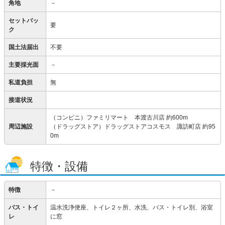
角地
－
セットバッ
要
ク
国土法届出
不要
主要採光面
－
私道負担
無
接道状況
（コンビニ）ファミリマート 本渡古川店 約600m
周辺施設
（ドラッグストア）ドラッグストアコスモス 諏訪町店 約95
0m
特徴・設備
特徴
－
バス・トイ
温水洗浄便座、トイレ２ヶ所、水洗、バス・トイレ別、浴室
レ
に窓