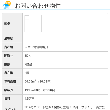
お問い合わせ物件
画像
最寄駅
所在地
天草市亀場町亀川
間取り
3DK
階数
2階建
所在階
2階
2
専有面積
54.65m
（16.53坪）
築年月
1993年08月
（築33年）
賃料
4.5万円
3DKのアパート物件！閑静な立地！ 単身、ファミリー両方に
コメント