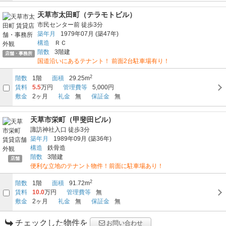
天草市太田町（テラモトビル）
市民センター前
徒歩3分
築年月
1979年07月
(築47年)
構造
ＲＣ
階数
3階建
店舗・事務所
国道沿いにあるテナント！ 前面2台駐車場有り！
2
階数
1階
面積
29.25m
賃料
5.5
万円
管理費等
5,000円
敷金
2ヶ月
礼金
無
保証金
無
天草市栄町（甲斐田ビル）
諏訪神社入口
徒歩3分
築年月
1989年09月
(築36年)
構造
鉄骨造
階数
3階建
店舗
便利な立地のテナント物件！前面に駐車場あり！
2
階数
1階
面積
91.72m
賃料
10.0
万円
管理費等
無
敷金
2ヶ月
礼金
無
保証金
無
チェックした物件を
お問い合わせ