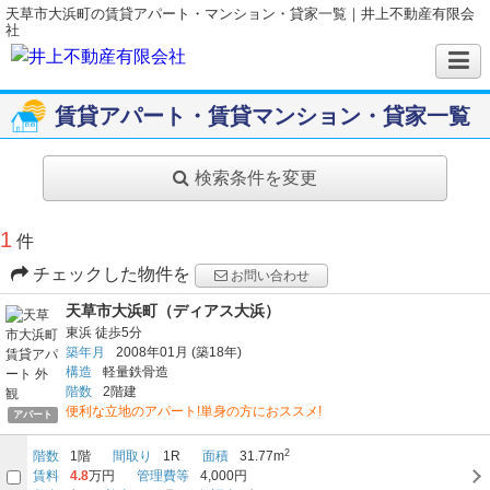
天草市大浜町の賃貸アパート・マンション・貸家一覧｜井上不動産有限会
社
賃貸アパート・賃貸マンション・貸家一覧
検索条件を変更
1
件
チェックした物件を
お問い合わせ
天草市大浜町（ディアス大浜）
東浜
徒歩5分
築年月
2008年01月
(築18年)
構造
軽量鉄骨造
階数
2階建
便利な立地のアパート!単身の方におススメ!
アパート
2
階数
1階
間取り
1R
面積
31.77m
賃料
4.8
万円
管理費等
4,000円