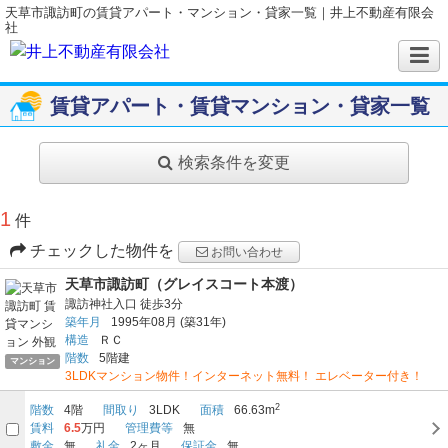
天草市諏訪町の賃貸アパート・マンション・貸家一覧｜井上不動産有限会
社
賃貸アパート・賃貸マンション・貸家一覧
検索条件を変更
1
件
チェックした物件を
お問い合わせ
天草市諏訪町（グレイスコート本渡）
諏訪神社入口
徒歩3分
築年月
1995年08月
(築31年)
構造
ＲＣ
階数
5階建
マンション
3LDKマンション物件！インターネット無料！ エレベーター付き！
2
階数
4階
間取り
3LDK
面積
66.63m
賃料
6.5
万円
管理費等
無
敷金
無
礼金
2ヶ月
保証金
無